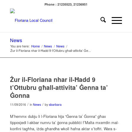
Phone : 21235523, 21236951
News
You are here:
Home
/
News
/
News
/
Żur il-Floriana nhar il-Ħadd 9 t’Ottubru għall-attivita’ Ġe...
Żur il-Floriana nhar il-Ħadd 9
t’Ottubru għall-attivita’ Ġenna ta’
Ġonna
/
/
11/09/2016
in
News
by
sbarbara
M’hemmx dubju li l-Floriana hija “Ġenna ta’ Ġonna” għax
tipposjedi l-akbar numru ta’ ġonna pubbliċi f’Malta mxerrdin mal-
konfini tagħha, iżda għandha wkoll ħafna aktar x’toffri. Wara s-