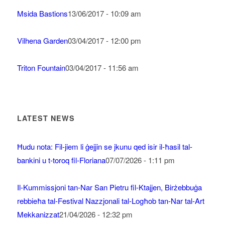
Msida Bastions
13/06/2017 - 10:09 am
Vilhena Garden
03/04/2017 - 12:00 pm
Triton Fountain
03/04/2017 - 11:56 am
LATEST NEWS
Ħudu nota: Fil-jiem li ġejjin se jkunu qed isir il-ħasil tal-
bankini u t-toroq fil-Floriana
07/07/2026 - 1:11 pm
Il-Kummissjoni tan-Nar San Pietru fil-Ktajjen, Birżebbuġa
rebbieħa tal-Festival Nazzjonali tal-Logħob tan-Nar tal-Art
Mekkanizzat
21/04/2026 - 12:32 pm