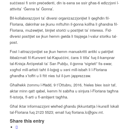
suċċessi fi snin preċedenti, din is-sena se ssir għas-6 edizzjoni l-
attivita’ ‘Ġenna ta’ Ġonna’.
Bil-kollaborazzjoni ta’ diversi organizazzjonijiet li qegħdin fil-
Floriana, dakinhar se jkunu miftuħin il-ġonna kollha li għandna fil-
Floriana, mużewijiet, binjiet storiċi u postijiet ta’ interess. Fid-
diversi postijiet se jkun hemm gwida li tispjega l-valur storiku tal-
post.
Fost l-attrazzjonijiet se jkun hemm manuskritti antiki u patrijiet
ibbalzmati fil-Kunvent tal-Kapuċċini, ċans li titla’ fuq il-kampnar
tal-Knisja Arċipretali ta’ San Publju, il-ġonna “sigrieti” fis-swar,
xogħol mill-artisti taħt il-loġoġ u xeni mill-isbaħ li l-Floriana
għandha x’toffri u li ftit nies tul il-jum japprezzaw.
Għalhekk żommu l-Ħadd, 9 t’Ottubru, 2016, ħieles biex issir taf,
aktar minn qatt qabel, kemm hi sabiħa u sinjura l-Floriana tagħna
fl-istorja, fl-arti u fl-ambjent tagħha.
Għal iktar informazzjoni wieħed għandu jikkuntattja l-kunsill lokali
tal-Floriana fuq 2123 5523; email fuq floriana.lc@gov.mt.
Share this entry